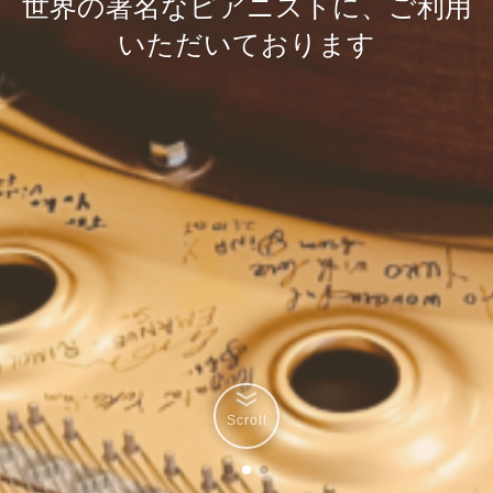
世界の著名なピアニストに、ご利用
演奏者と近い距離で、音の響きを感
閑静な住宅街にある、大人の隠れ家
演奏者と近い距離で、音の響きを感
いただいております
のような小ホール
じてみませんか
じてみませんか
Scroll