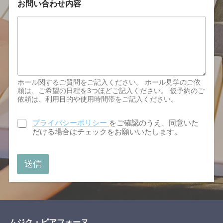
お問い合わせ内容
ホール関するご質問をご記入ください。 ホール見学のご依
頼は、ご希望の日程を3つほどご記入ください。 仮予約のご
依頼は、利用目的や使用時間帯をご記入ください。
プ
プライバシーポリシー
をご確認のうえ、同意いた
ラ
だける場合はチェックをお願いいたします。
イ
バ
シ
送信
ー
ポ
リ
シ
ー
*
ムジク・ピアフォーヌ