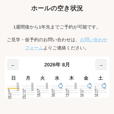
ホールの空き状況
1週間後から1年先までご予約が可能です。
ご見学・仮予約のお問い合わせは、
お問い合わせ
フォーム
よりご連絡ください。
2026年 8月
←
→
日
月
火
水
木
金
土
×
×
×
×
×
×
×
×
×
×
〇
×
〇
〇
1
×
×
×
×
×
×
×
2
3
4
5
6
7
8
×
×
10
11
12
13
14
15
9
16
17
18
19
20
21
22
23
24
25
26
27
28
29
30
31