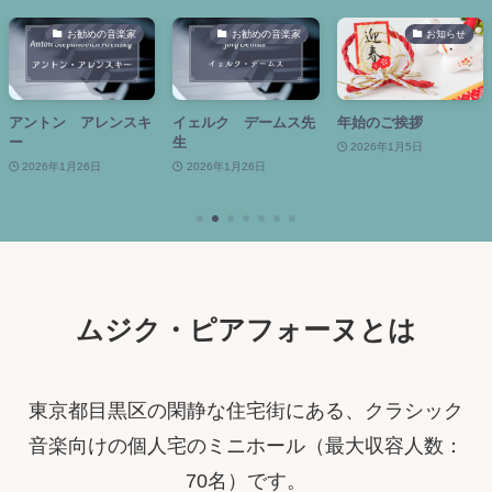
楽家
お勧めの音楽家
お知らせ
お勧めの音
スキ
イェルク デームス先
年始のご挨拶
セルゲイ ボルト
生
ビッチ
2026年1月5日
2026年1月26日
2026年1月26日
ムジク・ピアフォーヌとは
東京都目黒区の閑静な住宅街にある、クラシック
音楽向けの個人宅のミニホール（最大収容人数：
70名）です。