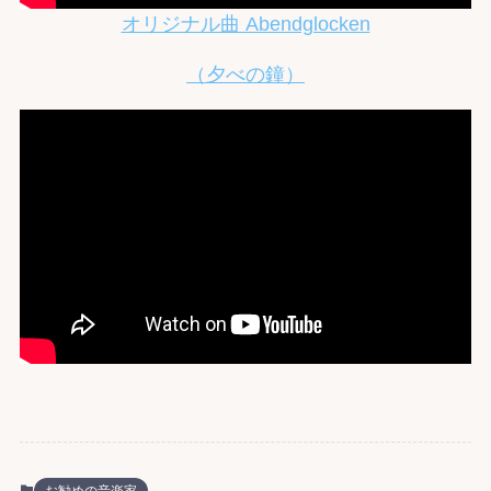
オリジナル曲 Abendglocken
（夕べの鐘）